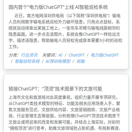
国内首个“电力版ChatGPT”上线 AI智能巡检系统
近日，南方电网深圳供电局（以下简称“深圳供电局”）输电
人员利用数字输电系统巡检外力破坏隐患，只用点点鼠标，系
统就自动排查出某施工地上，一张吊车吊臂与输电线路相邻的
隐患画面。进一步点击该图片，系统会像ChatGPT一样给出文
字，描述该隐患，帮助输电人员轻松完成原本需要3小时的巡检
工作。
分类：
行业资讯
关键词：
AI
ChatGPT
电力版ChatGPT
智能巡检系统
AI预训练模型
祝融
链接ChatGPT：“顶流”技术图景下的文旅可能
上海市文化和旅游局对此高度重视，组织力量开展专项研究，
从ChatGPT类技术模型的特征、功能及相关应用场景入手，聚
焦文旅服务范式、文旅供给内容、文旅营销趋势、文旅产业格
局、行业管理生态等层面，分析梳理ChatGPT顶流技术图景下
文旅业或将迎来的改变和发展可能，并结合上海实际，对如何
“拥抱顶流”进行思考，助推文旅领域抢占新机遇、布局新赛道、