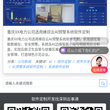
重庆XX电力公司选用蜂目云AI预警系统软件定制
重庆XX电力公司选用蜂目云AI预警系统软件定制，实现园区智
现在有优惠活动吗
能数据化、安全预警。系统含AI边缘智能小站与明厨亮灶分析
盒，实现后厨卫生监管与就餐区展示，推动智能安防与食品安
可以介绍下你们的产品么
全管理，打造绿色示范企业。
分类：
公司新闻
关键词：
AI
软件定制
软件开发定制
AI预警系统软件定制
系统软件定制
软件定制开发找深圳云事通