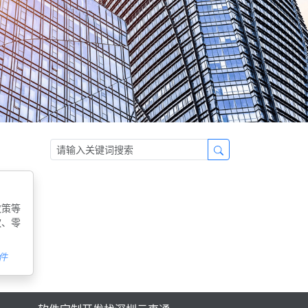
政策等
饮、零
件