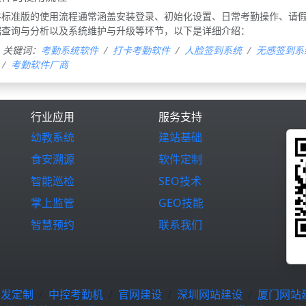
件标准版的使用流程通常涵盖安装登录、初始化设置、日常考勤操作、请
据查询与分析以及系统维护与升级等环节，以下是详细介绍：
关键词：
考勤系统软件
打卡考勤软件
人脸签到系统
无感签到系
考勤软件厂商
行业应用
服务支持
幼教系统
建站基础
食安溯源
软件定制
智能巡检
SEO技术
掌上监管
GEO技能
智慧预约
联系我们
开发定制
中控考勤机
官网建设
深圳网站建设
厦门网站