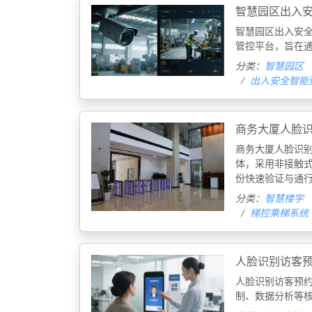
智慧园区出入
智慧园区出入安
管控平台，旨在
分类：
智慧园区
出入安全智能
商务大厦人脸
商务大厦人脸识
体，采用非接触
份快速验证与通
分类：
智慧楼宇
梯控乘梯系统
人脸识别访客
人脸识别访客预
制、数据分析等