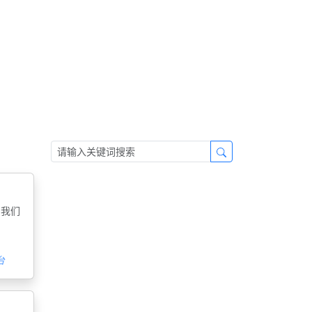
，我们
用
台