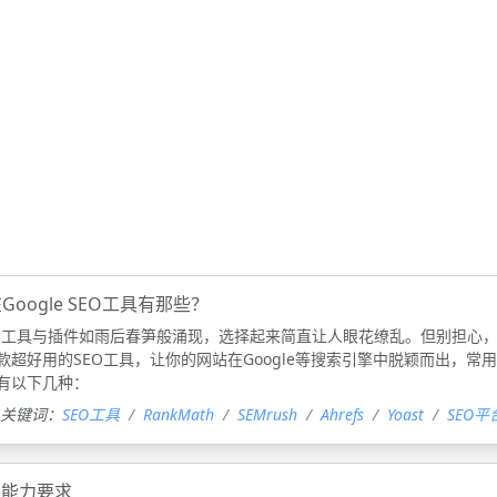
oogle SEO工具有那些？
O工具与插件如雨后春笋般涌现，选择起来简直让人眼花缭乱。但别担心
款超好用的SEO工具，让你的网站在Google等搜索引擎中脱颖而出，常
工具有以下几种：
关键词：
SEO工具
RankMath
SEMrush
Ahrefs
Yoast
SEO平
师能力要求