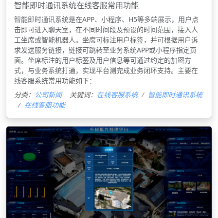
智能即时通讯系统在线客服常用功能
智能即时通讯系统是在APP、小程序、H5等多端展示，用户点
击即可进入聊天室，在不同时间段及预设的时间范围，接入人
工坐席或智能机器人。坐席可标注用户标签，并可根据用户诉
求发送服务链接，链接可跳转至业务系统APP或小程序指定页
面。坐席标注的用户标签及用户信息等可通过约定的加密方
式，与业务系统打通，实现平台测完成业务闭环支持。主要​​​​​​​在
线客服系统常用功能如下：
分类：
公司新闻
关键词：
在线客服系统
智能即时通讯系统
在线客服功能