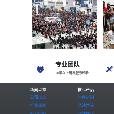
准确率超过95%+
可以通过监测场所内的烟雾情况
适用公共场所中，如酒店、餐厅等
人员聚集识别
准确率99.99%+
实时对人群聚集等异常情况发生预警
适用商场、火车站、机场、监狱等
专业团队
10年以上研发服务经验
新闻动态
核心产品
公司动态
软件定制
行业新闻
网站建设
SEO实战
网站优化