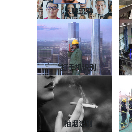
人脸识别
准确率为99.6%+
采集人脸图像与人脸图像库比对
适用企业、机关单位、教育培训等
打手机识别
7*24小时实时监测
提升对生产作业区域安全管控
适用于厨房、工地、电力等
抽烟识别