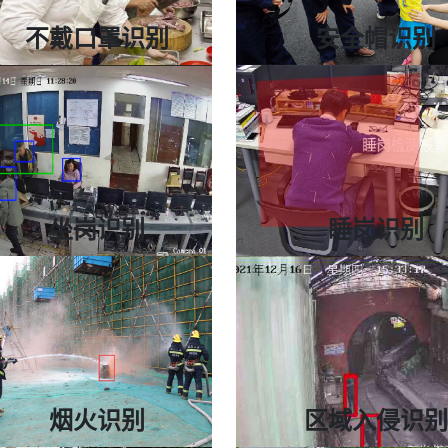
不戴口罩识别
安全帽识别
采用深度学习方式
算法准确率95%+
7×24不间断的工作,大大提高了效率
人员安全帽佩戴情况识别报
适用厨房、医院、社区、机场、商超等
适用于工地、化工、电力、
坐岗识别
睡岗识别
准确率达到85％+
准确率达到95％+
人工值守工作量大、异常行为报警等
值班人员缺岗、睡岗、离岗
适用于交通、生产、工地、电力等
适用值班室、中控室、岗亭
烟火识别
区域入侵识别