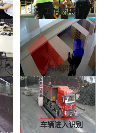
工作服识别
准确率高于90%+
警
自动监控员工衣着规范情况
矿山等
适用工地、厨房、电力、矿山等
离岗识别
7×24全天候监控
等监测
对工作岗位进行实时监测
、办公室等
适用工地、工厂、矿山、消防等
车辆进入识别