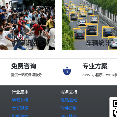
24小时全天候监控
24小时全天候监控
实时分析场景内烟雾和火焰情况
对危险区人员闯入、靠近实
适用油罐区、生产场所、仓库等
适用学校、园区、工地、交
打架识别
车辆统计
24小时全天候监控
24小时全天候统计
对进入检测区域的人员自动识别
指定区域驶入/驶出区域的车
适用于监狱、学校、小区等
适用道路、路口、路段、卡
免费咨询
专业方案
提供一站式咨询服务
APP、小程序、WEB
行业应用
服务支持
幼教系统
建站基础
食安溯源
软件定制
智能巡检
SEO技术