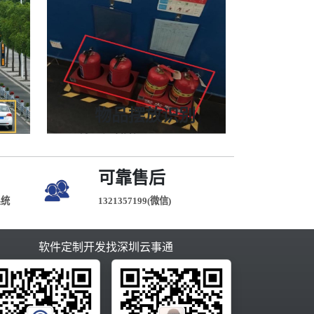
24小时全天候监控
时检测
检测画面中的车辆，识别出车辆品牌
通等
适用道路、停车场、工地、园区等
物品摆放识别
区域24小时监控
辆数量
管理工作人员区域内器具监管
口等
适用工厂、园区、工地、消防微站等
可靠售后
系统
1321357199(微信)
软件定制开发找深圳云事通