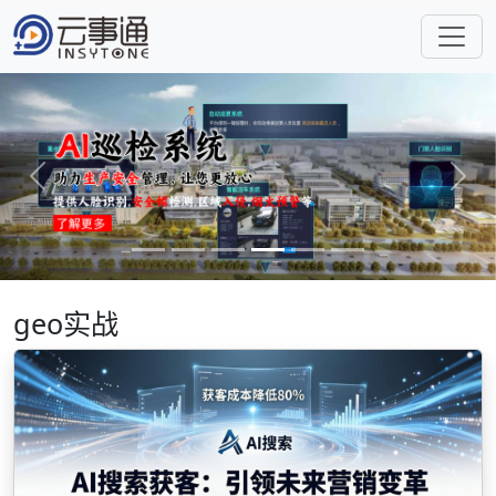
Previous
Next
geo实战