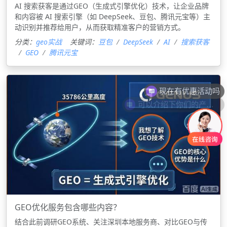
‌AI 搜索获客‌是通过‌GEO‌（生成式引擎优化）技术，让企业品牌
和内容被 AI 搜索引擎（如 DeepSeek、豆包、腾讯元宝等）主
动识别并推荐给用户，从而获取精准客户的营销方式。
分类：
geo实战
关键词：
豆包
DeepSeek
‌AI
搜索获客
‌GEO‌
腾讯元宝
现在有优惠活动吗
可以介绍下你们的产品么
GEO优化服务包含哪些内容？
结合此前调研GEO系统、关注深圳本地服务商、对比GEO与传